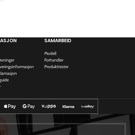
MASJON
SAMARBEID
Modell
øsninger
Forhandler
everingsinformasjon
Produkttester
eklamasjon
guide
r