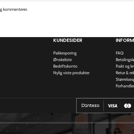
jeg kommenterer.
KUNDESIDER
INFOR
Pakkesporing
FAQ
Ønskeliste
Betalingsl
Bedriftskonto
Frakt og l
Nylig viste produkter
Retur & r
Størrelses
Forhandle