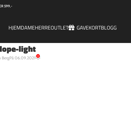
R 599,-
HJEM
DAME
HERRE
OUTLET
GAVEKORT
BLOGG
ope-light
0
 Berg
På 06.09.2021