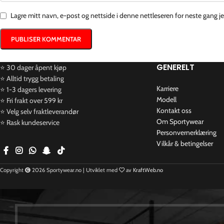
Lagre mitt navn, e-post og nettside i denne nettleseren for neste gang 
GENERELT
⭐ 30 dager åpent kjøp
⭐ Alltid trygg betaling
Karriere
⭐ 1-3 dagers levering
Modell
⭐ Fri frakt over 599 kr
Kontakt oss
⭐ Velg selv fraktleverandør
Om Sportywear
⭐ Rask kundeservice
Personvernerklæring​
Vilkår & betingelser
Copyright
2026 Sportywear.no | Utviklet med
av
KraftWeb.no