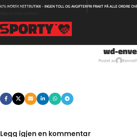
Skip to navigation
00% NORSK NETTBUTIKK - INGEN TOLL OG AVGIFTER
FRI FRAKT PÅ ALLE ORDRE OVE
Skip to main content
wd-envel
Postet av
Kenneth
Legg igjen en kommentar