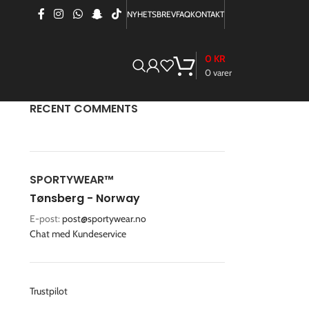
NYHETSBREV
FAQ
KONTAKT
0
KR
0
varer
RECENT COMMENTS
SPORTYWEAR™
Tønsberg - Norway
E-post:
post@sportywear.no
Chat med Kundeservice
Trustpilot