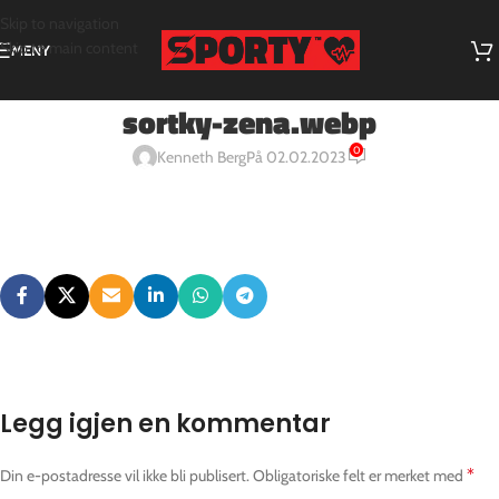
Skip to navigation
Skip to main content
MENY
sortky-zena.webp
0
Kenneth Berg
På 02.02.2023
Legg igjen en kommentar
*
Din e-postadresse vil ikke bli publisert.
Obligatoriske felt er merket med