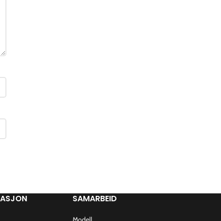
MASJON
SAMARBEID
Modell