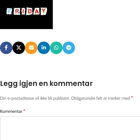
Legg igjen en kommentar
*
Din e-postadresse vil ikke bli publisert.
Obligatoriske felt er merket med
*
Kommentar