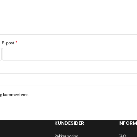
*
E-post
jeg kommenterer.
KUNDESIDER
INFOR
Pakkesporing
FAQ