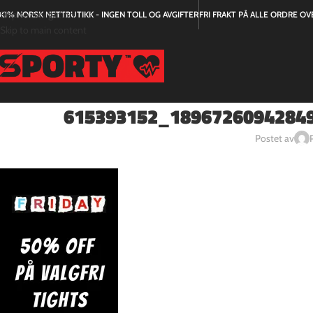
Skip to navigation
00% NORSK NETTBUTIKK - INGEN TOLL OG AVGIFTER
FRI FRAKT PÅ ALLE ORDRE OVE
Skip to main content
615393152_1896726094284
Postet av