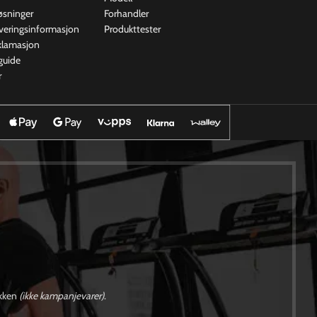
øsninger
Forhandler
everingsinformasjon
Produkttester
eklamasjon
guide
r
ikken
(ikke kampanjevarer)
.