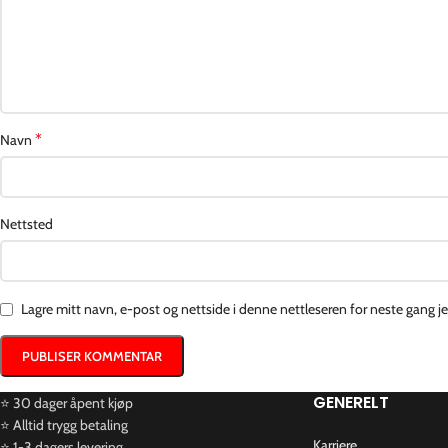
*
Navn
Nettsted
Lagre mitt navn, e-post og nettside i denne nettleseren for neste gang 
GENERELT
⭐ 30 dager åpent kjøp
⭐ Alltid trygg betaling
Karriere
⭐ 1-3 dagers levering