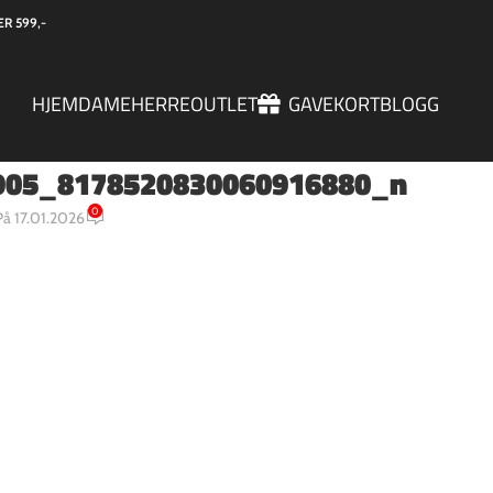
R 599,-
HJEM
DAME
HERRE
OUTLET
GAVEKORT
BLOGG
905_8178520830060916880_n
0
På 17.01.2026