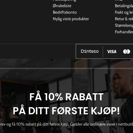
Ønskeliste
Betalingsl
Bedriftskonto
Frakt og l
Nylig viste produkter
Retur & r
Størrelses
Forhandle
FÅ 10% RABATT
PÅ DITT FØRSTE KJØP!
ev og få 10% rabatt på ditt første kjøp. Gjelder alle ordinære varer i nettbut