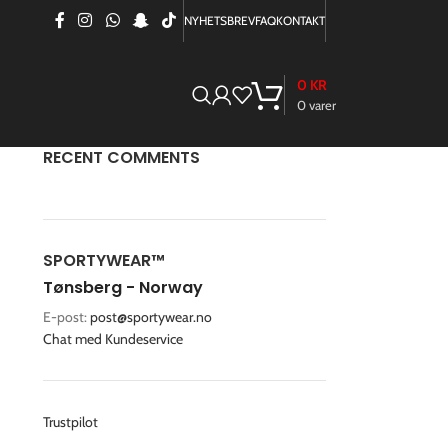
NYHETSBREV
FAQ
KONTAKT
0
KR
0
varer
RECENT COMMENTS
SPORTYWEAR™
Tønsberg - Norway
E-post:
post@sportywear.no
Chat med Kundeservice
Trustpilot